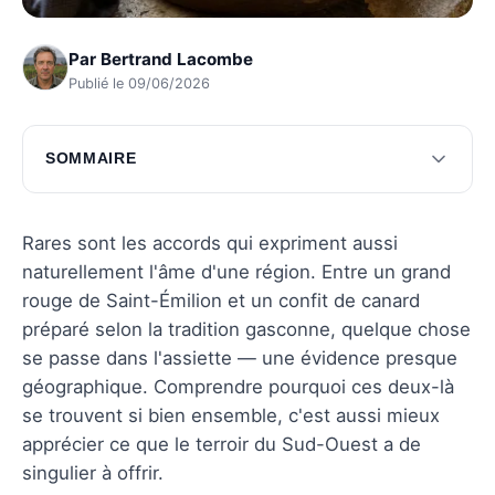
Par
Bertrand Lacombe
Publié le 09/06/2026
SOMMAIRE
Les caractéristiques du Saint-Émilion
Le confit de canard : un plat du terroir
Rares sont les accords qui expriment aussi
naturellement l'âme d'une région. Entre un grand
Pourquoi cet accord est parfait
rouge de Saint-Émilion et un confit de canard
Conseils pour réussir cet accord
préparé selon la tradition gasconne, quelque chose
se passe dans l'assiette — une évidence presque
Questions fréquentes
géographique. Comprendre pourquoi ces deux-là
se trouvent si bien ensemble, c'est aussi mieux
apprécier ce que le terroir du Sud-Ouest a de
singulier à offrir.