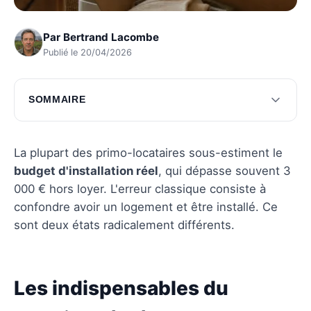
Par
Bertrand Lacombe
Publié le 20/04/2026
SOMMAIRE
Les indispensables du premier déménagement
Aménagement efficace et gain de place
La plupart des primo-locataires sous-estiment le
budget d'installation réel
, qui dépasse souvent 3
Sécurisation et connectivité optimales
000 € hors loyer. L'erreur classique consiste à
Questions fréquentes
confondre avoir un logement et être installé. Ce
sont deux états radicalement différents.
Les indispensables du